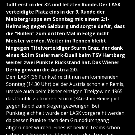
fällt erst in der 32. und letzten Runde. Der LASK
verteidigte Platz eins in der 9. Runde der
Meistergruppe am Sonntag mit einem 2:1-
Heimsieg gegen Salzburg und sorgte dafür, dass
die "Bullen" zum dritten Mal in Folge nicht
Meister werden. Weiter im Rennen bleibt
hingegen Titelverteidiger Sturm Graz, der dank
eines 4:2 im Steiermark-Duell beim TSV Hartberg
weiter zwei Punkte Rückstand hat. Das Wiener
Derby gewann die Austria 2:0.
Dem LASK (36 Punkte) reicht nun am kommenden
Sonntag (14.30 Uhr) bei der Austria schon ein Remis,
um wie auch beim bisher einzigen Titelgewinn 1965
das Double zu fixieren. Sturm (34) ist im Heimspiel
gegen Rapid zum Siegen gezwungen. Bei
Punktegleichheit würde der LASK vorgereiht werden,
da dessen Punkte nach dem Grunddurchgang
abgerundet wurden. Eines ist beiden Teams schon
sicher, sie können nicht mehr aus den Top zwei