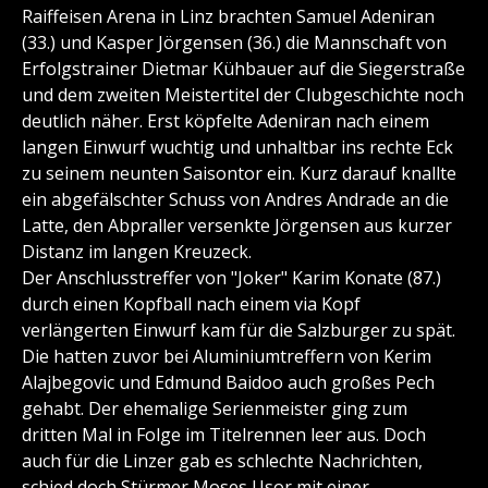
Raiffeisen Arena in Linz brachten Samuel Adeniran
(33.) und Kasper Jörgensen (36.) die Mannschaft von
Erfolgstrainer Dietmar Kühbauer auf die Siegerstraße
und dem zweiten Meistertitel der Clubgeschichte noch
deutlich näher. Erst köpfelte Adeniran nach einem
langen Einwurf wuchtig und unhaltbar ins rechte Eck
zu seinem neunten Saisontor ein. Kurz darauf knallte
ein abgefälschter Schuss von Andres Andrade an die
Latte, den Abpraller versenkte Jörgensen aus kurzer
Distanz im langen Kreuzeck.
Der Anschlusstreffer von "Joker" Karim Konate (87.)
durch einen Kopfball nach einem via Kopf
verlängerten Einwurf kam für die Salzburger zu spät.
Die hatten zuvor bei Aluminiumtreffern von Kerim
Alajbegovic und Edmund Baidoo auch großes Pech
gehabt. Der ehemalige Serienmeister ging zum
dritten Mal in Folge im Titelrennen leer aus. Doch
auch für die Linzer gab es schlechte Nachrichten,
schied doch Stürmer Moses Usor mit einer