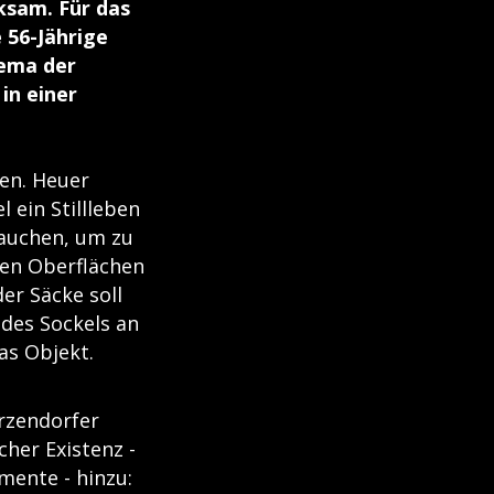
ksam. Für das
 56-Jährige
hema der
in einer
len. Heuer
 ein Stillleben
rauchen, um zu
len Oberflächen
er Säcke soll
des Sockels an
as Objekt.
ärzendorfer
her Existenz -
mente - hinzu: