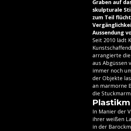
Graben auf da
skulpturale St
zum Teil flüch
Vergänglichkei
Aussendung vo
Seit 2010 lädt 
Kunstschaffende
arrangierte die
aus Abgüssen v
immer noch umw
der Objekte la
an marmorne Ba
die Stuckmarmo
Plastikm
In Manier der 
ihrer weißen La
in der Barockm