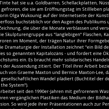
inte hat sie u.a. Goldbarren, Schellackplatten, Nüs
efroren, die sie am Eröffnungstag im Stillleben pla
orin Olga Wukounig auf der Internetseite der Künstl
zerfloss buchstäblich vor den Augen des Publikums u
Zeichnung, die über die Monate verblassen und vers
die Skulpturengruppe aus "langlebigen" Flaschen, K
froren im Moment, der trägen Natur ihrer Formgebe
e Dramaturgie der Installation zeichnet "ein Bild d
des so genannten Kapitalozäns - und fordert eine 
achstums ein. Es braucht mehr solidarisches Handel
 der Aussendung zitiert. Der Titel ihrer Arbeit bezi
uch von Graeme Maxton und Bernice Maxton-Lee, da
gesellschaftlichen Wandel plädiert (Buchtitel der 
 the System").
rbeitet seit den 1990er-Jahren mit gefrorenem Was
ihren vergänglichen Plastiken das Medium der Bildh
sion. So wird jede ihrer Präsentationen auch zur P