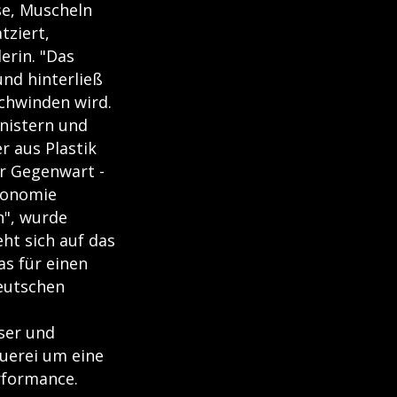
se, Muscheln
tziert,
erin. "Das
nd hinterließ
chwinden wird.
anistern und
r aus Plastik
er Gegenwart -
Ökonomie
n", wurde
eht sich auf das
s für einen
deutschen
ser und
auerei um eine
erformance.