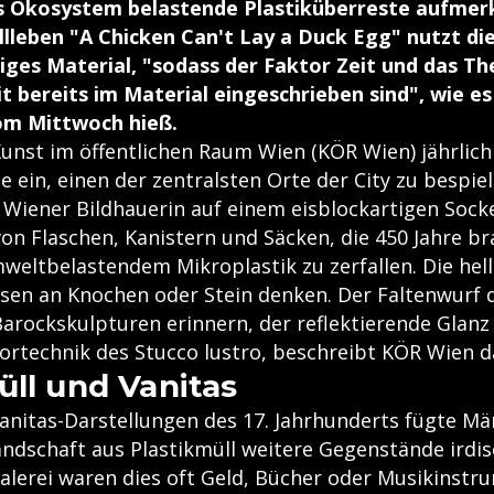
s Ökosystem belastende Plastiküberreste aufmer
illleben "A Chicken Can't Lay a Duck Egg" nutzt die
tiges Material, "sodass der Faktor Zeit und das T
t bereits im Material eingeschrieben sind", wie es 
m Mittwoch hieß.
Kunst im öffentlichen Raum Wien (KÖR Wien) jährlich
 ein, einen der zentralsten Orte der City zu bespie
 Wiener Bildhauerin auf einem eisblockartigen Sockel
on Flaschen, Kanistern und Säcken, die 450 Jahre b
eltbelastendem Mikroplastik zu zerfallen. Die hel
ssen an Knochen oder Stein denken. Der Faltenwurf d
rockskulpturen erinnern, der reflektierende Glanz 
rtechnik des Stucco lustro, beschreibt KÖR Wien d
üll und Vanitas
Vanitas-Darstellungen des 17. Jahrhunderts fügte M
ndschaft aus Plastikmüll weitere Gegenstände irdisc
alerei waren dies oft Geld, Bücher oder Musikinstru