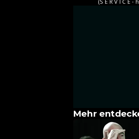
(S E R V I C E 
Mehr entdeck