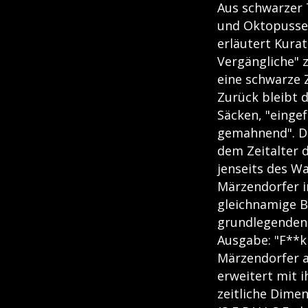
Aus schwarzer T
und Oktopusse g
erläutert Kurat
Vergängliche" 
eine schwarze 
Zurück bleibt 
Säcken, "einge
gemahnend". Di
dem Zeitalter 
jenseits des W
Märzendorfer in
gleichnamige B
grundlegenden 
Ausgabe: "F**k
Märzendorfer a
erweitert mit 
zeitliche Dimen